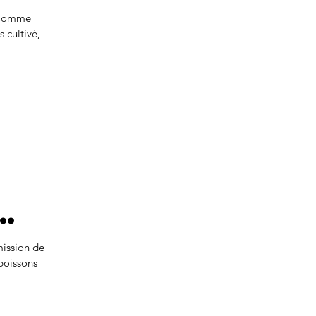
19
. Comme
s cultivé,
h
mission de
boissons