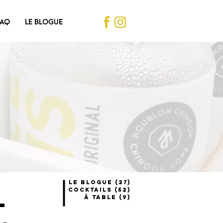
FAQ
LE BLOGUE
Le blogue
(27)
27 posts
Cocktails
(52)
52 posts
-
À table
(9)
9 posts