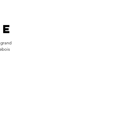
re
 grand
lebois