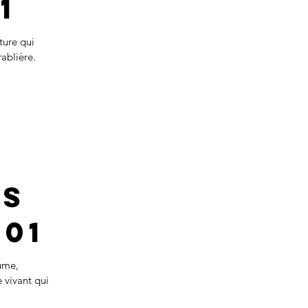
1
ture qui
rablière.
is
001
ume,
 vivant qui