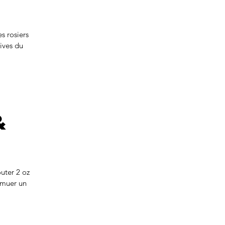
020
s rosiers
ives du
&
uter 2 oz
emuer un