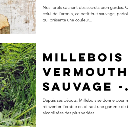
limitée 20
Nos forêts cachent des secrets bien gardés
celui de l’aronia, ce petit fruit sauvage, parfoi
qui présente une couleur...
Millebois
Vermout
Sauvage -
Édition
Depuis ses débuts, Millebois se donne pour 
réinventer l’érable en offrant une gamme de 
limitée
alcoolisées des plus variées...