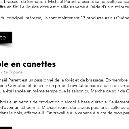
 et brasseur de formation, Michaël Parent présente sa nouvelle con
ffre en fût. Le liquide doré est d'ailleurs versé à l'aide d'un distribu
du principal intéressé, ils sont maintenant 13 producteurs au Québe
ite
ble en canettes
- La Tribune
 Parent est un passionné de la forêt et de brassage. Ex-membre de
er à Compton et de créer un produit révolutionnaire à base de sirop
l, a été lancée en même temps que la saison du Marché de soir de
lebois a un permis de production d'alcool à base d'érable. Seulemen
d'avoir un tel permis. Michaël réunit donc deux passions : celle du b
 dans le bois, affirme-t-il. On travaille à la cabane à sucre de mon 