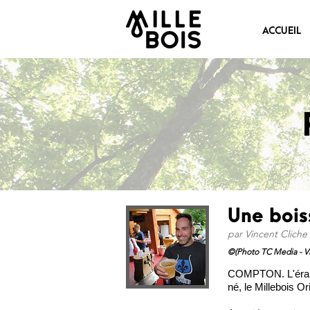
ACCUEIL
Une bois
par Vincent Cliche
©(Photo TC Media - Vi
COMPTON. L'érabli
né, le Millebois Or