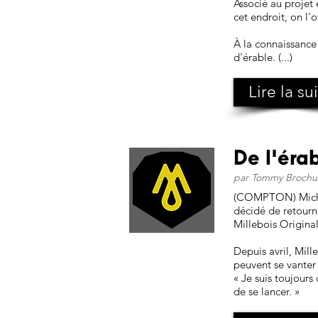
Associé au projet
cet endroit, on l'o
À la connaissance 
d'érable. (...)
Lire la su
De l'éra
par Tommy Brochu 
(COMPTON) Michaël
décidé de retourn
Millebois Origina
Depuis avril, Mil
peuvent se vanter 
« Je suis toujours
de se lancer. »