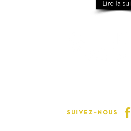
Lire la su
info@millebois.com
SUIVEZ-NOUS