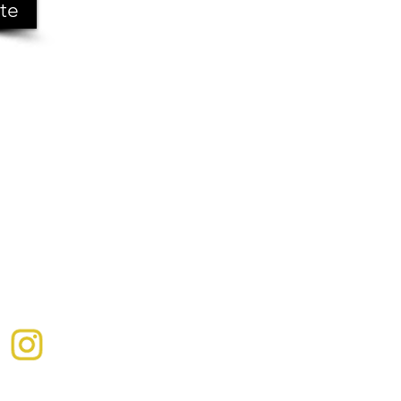
ite
819 342-
9348