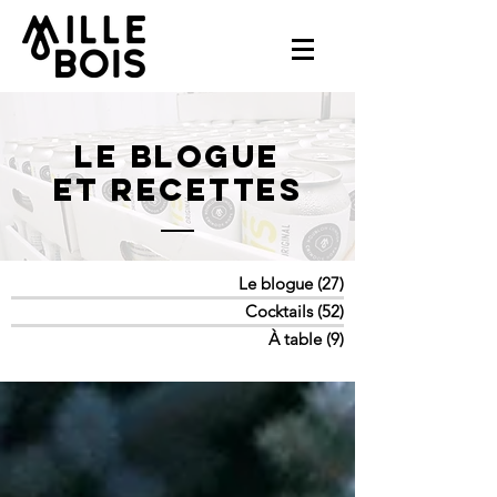
LE BLOGUE
ET RECETTES
Le blogue
(27)
27 posts
Cocktails
(52)
52 posts
À table
(9)
9 posts