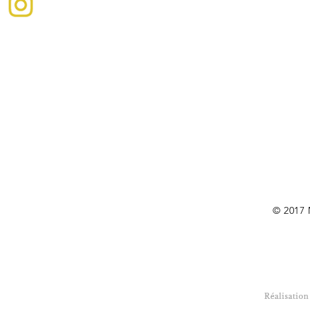
ire pour nous
© 2017 
, Compton, Québec, Canada