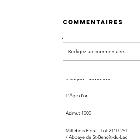
Commentaires
Articles
Rédigez un commentaire...
Dans l'bois - Cuvée 0004
Mille pas - Cuvée 0004
L'Âge d'or
Azimut 1000
Millebois Flora - Lot 2110-291
/ Abbaye de St-Benoît-du-Lac