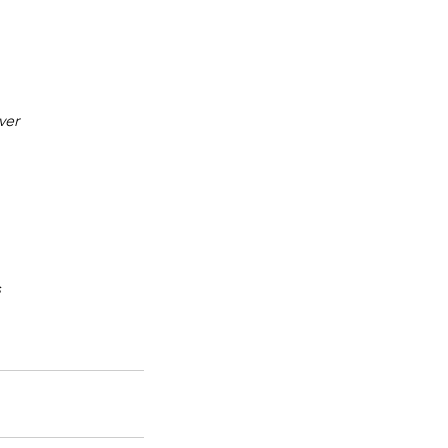
ver
s