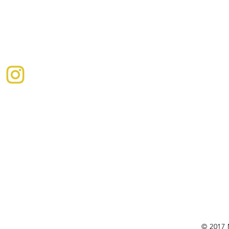
819 342-
9348
ire pour nous
© 2017 