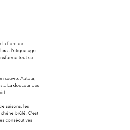
 la flore de 
les à l'étiquetage 
ansforme tout ce 
on œuvre. Autour, 
ns... La douceur des 
ir!
re saisons, les 
chêne brûlé. C'est 
s consécutives 