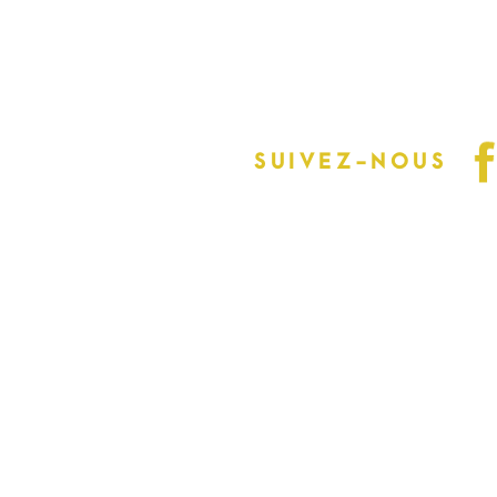
info@millebois.com
SUIVEZ-NOUS
Complétez le formula
joindre.