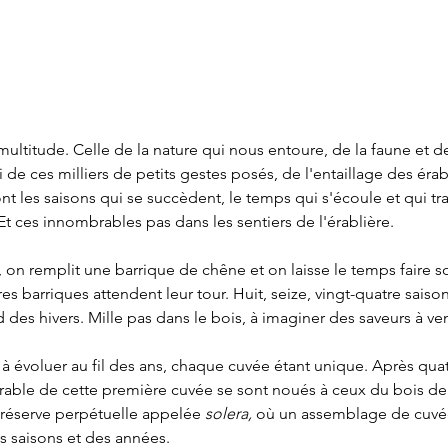
ultitude. Celle de la nature qui nous entoure, de la faune et de
si de ces milliers de petits gestes posés, de l'entaillage des érab
nt les saisons qui se succèdent, le temps qui s'écoule et qui tr
Et ces innombrables pas dans les sentiers de l'érablière. 
on remplit une barrique de chêne et on laisse le temps faire s
res barriques attendent leur tour. Huit, seize, vingt-quatre saiso
 des hivers. Mille pas dans le bois, à imaginer des saveurs à ven
 à évoluer au fil des ans, chaque cuvée étant unique. Après quat
rable de cette première cuvée se sont noués à ceux du bois de 
 réserve perpétuelle appelée 
solera, 
où un assemblage de cuvée
es saisons et des années.