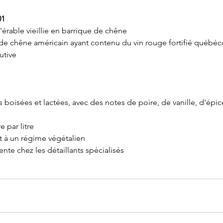
01
'érable vieillie en barrique de chêne
de chêne américain ayant contenu du vin rouge fortifié québéc
utive
rs boisées et lactées, avec des notes de poire, de vanille, d'épi
 par litre
t à un régime végétalien
vente chez les détaillants spécialisés