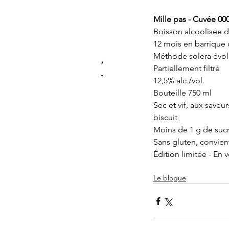
Mille pas - Cuvée 00
Boisson alcoolisée d
12 mois en barrique 
Méthode solera évol
Articles
Partiellement filtré
12,5% alc./vol.
Bouteille 750 ml
Dans l'bois - Cuvée 0004
Sec et vif, aux saveu
biscuit
Mille pas - Cuvée 0004
Moins de 1 g de sucre
Sans gluten, convien
Édition limitée - En 
L'Âge d'or
Le blogue
Azimut 1000
Millebois Flora - Lot 2110-291
/ Abbaye de St-Benoît-du-Lac